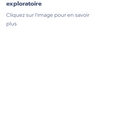
exploratoire
Cliquez sur l'image pour en savoir
plus
Se fusionner avec un groupe :
Pratiques contemplatives et
fusion des identités
Cliquez sur l'image pour en savoir
plus